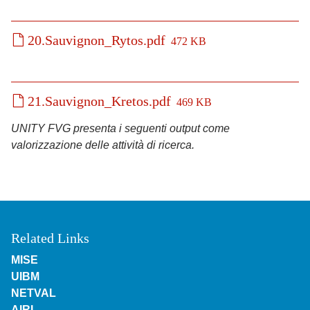
20.Sauvignon_Rytos.pdf
472 KB
21.Sauvignon_Kretos.pdf
469 KB
UNITY FVG presenta i seguenti output come
valorizzazione delle attività di ricerca.
Related Links
MISE
UIBM
NETVAL
AIRI